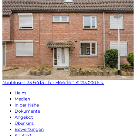
6413 LR · Heerlen
Nautiluserf 35
€ 215.000 k.k.
Heim
Medien
In der Nähe
Dokumente
Angebot
Über uns
Bewertungen
Kontakt