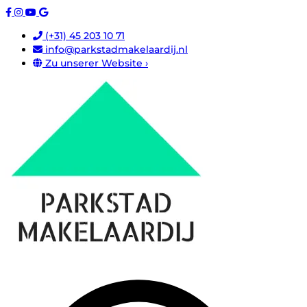
(+31) 45 203 10 71
info@parkstadmakelaardij.nl
Zu unserer Website ›