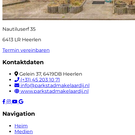
Nautiluserf 35
6413 LR Heerlen
Termin vereinbaren
Kontaktdaten
Gelein 37, 6419DB Heerlen
(+31) 45 203 10 71
info@parkstadmakelaardij.nl
www.parkstadmakelaardij.nl
Navigation
Heim
Medien